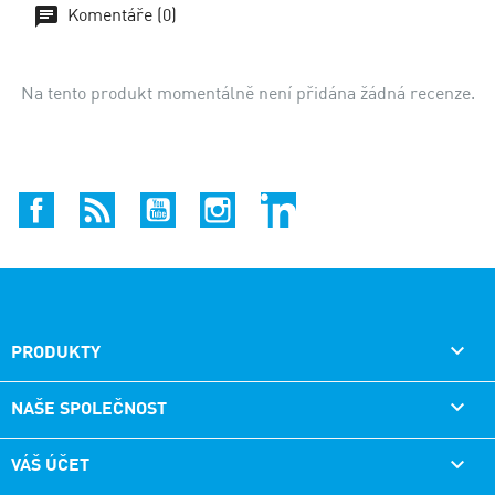
Komentáře (0)
Na tento produkt momentálně není přidána žádná recenze.
Facebook
Rss
YouTube
Instagram
LinkedIn
PRODUKTY

NAŠE SPOLEČNOST

VÁŠ ÚČET
