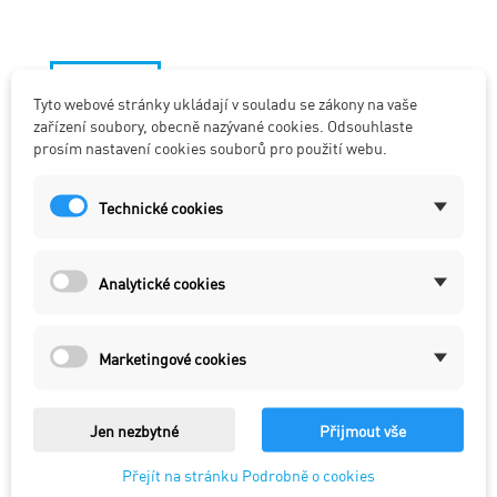
Tyto webové stránky ukládají v souladu se zákony na vaše


zařízení soubory, obecně nazývané cookies. Odsouhlaste
prosím nastavení cookies souborů pro použití webu.
Tryska M6x0,8x25 CuCrZr
Technické cookies
krátký závit
Analytické cookies
Cena s DPH
15,73 Kč/Ks
Cena bez DPH
13,00 Kč/Ks
Marketingové cookies
Tryska/průvlak M6x0,8x25 CuCrZr
Jen nezbytné
Přijmout vše
Počet
PŘIDAT DO KOŠÍKU

Přejít na stránku Podrobně o cookies